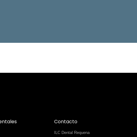
entales
Contacto
ILC Dental Requena