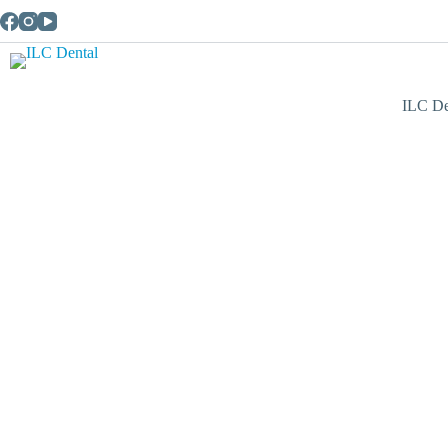
ILC De
Implantes
La carga inmediata y los implantes 
monofásicos: odontología puntera